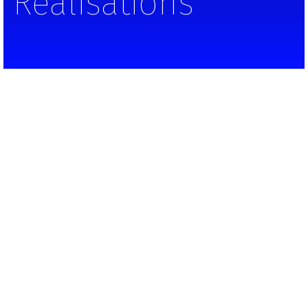
Réalisations
Tali.
Afer
Création d’une campagne de communication
visuelle
« Palmarès 2018 » pour la société AFER.
Appel d’offre remporté et réalisé à l’agence
Nextia
Ce que nous avons réalisé :